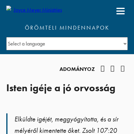
ÖRÖMTELI MINDENNAPOK
Facebook
YouTub
Pod
ADOMÁNYOZ
Isten igéje a jó orvosság
Elküldte igéjét, meggyógyította, és a sír
mélyéről kimentette őket. Zsolt 107:20