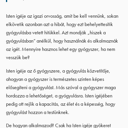
Isten igéje az igazi orvosság, amit be kell vennünk, sokan
elkövetik azonban azt a hibát, hogy ezt behelyettesítik
gyógyulásba vetett hitükkel. Azt mondják „hiszek a
gyógyulásban” anélkül, hogy használnák és alkalmaznák
az igét. Mennyire hasznos lehet egy gyógyszer, ha nem
vesszük be?
Isten igéje az ő gyógyszere, a gyógyulás közvetítője,
ahogyan a gyógyszer is természetes szinten képes
elősegíteni a gyógyulást. Más szóval a gyógyszer maga
hordozza a lehetőséget, a gyógyulásra. Isten igéjében
pedig ott rejlik a kapacitás, az élet és a képesség, hogy
gyógyulást hozzon a testünknek.
De hogyan alkalmazod? Csak ha Isten igéje gyökeret