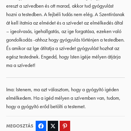
ereszt a szívedben és ott marad, akkor tud gyógyulást
hozni a testedben. A fejbéli tudás nem elég. A Szentírásnak
át kell itatnia az elmédet és a szívedet az elmélkedés által
– igeolvasás, igehallgatás, az ige forgatása, ezeken való
gondolkodás -ahhoz hogy gyógyulás történjen a testedben.
És amikor az Ige átitatja a szívedet gyógyulást hozhat az
egész testednek. Engedd, hogy Isten igéje mélyen átjárja
ma a szívedet!
Ima: Istenem, ma azt választom, hogy a gyógyító igéden
elmélkedem. Ha a igéd mélyen a szívemben van, tudom,
hogy a gyógyító erőd betölti a testemet.
MEGOSZTÁS
Facebook
Twitter
Pinterest