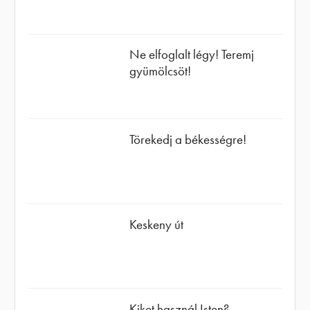
Ne elfoglalt légy! Teremj
gyümölcsöt!
Törekedj a békességre!
Keskeny út
Kiket használ Isten?