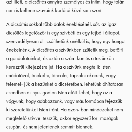
azt illeti, a dicsőítés annyira személyes és intim, hogy talán
nem is kellene szavaink korlátai közé sem szorí-
A dicsőítés sokkal több dalok éneklésénél. sőt, az igazi
dicsőítés legelőször is egy szívbéli és egy fejbéli állapot.
szenvedélyesen di- csőíthetünk anélkül is, hogy egy hangot
énekelnénk. A dicsőítés a szívünkben születik meg, betölti
a gondolatainkat, és aztán a szán- kon és a testünkön
keresztül kifejezésre jut. Ha a szívünk megtelik Isten
imádatával, énekelni, táncolni, tapsolni akarunk, vagy
felemel- jük a kezünket a dicséretben. lehetünk áhítatosan
csendben és nyu- godtan Isten előtt. lehet, hogy az a
vágyunk, hogy adakozzunk, vagy más formában fejezzük
ki szeretetünket Isten iránt. Ha azon- ban mindezeket nem
megfelelő szívvel tesszük, akkor egyszerű for- maságok
csupán, és nem jelentenek semmit Istennek.