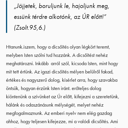
„Jöjjetek, boruljunk le, hajoljunk meg,
essünk térdre alkotónk, az ÚR előtt!”
(Zsolt.95,6.)
Htanunk.iszem, hogy a dicsőítés olyan légkört teremt,
melyben Isten szólni tud hozzánk. A dicsőítést nehéz
meghatározni. Inkább arról szól, kicsoda Isten, mint hogy
mit tett értünk. Az igazi dicsőítés mélyen belülről fakad,
értékes és nagyszerű dolog, kísérlet arra, hogy szavakba
öntsük, hogyan érzünk Isten iránt. erőteljes dolog
kiöntenünk a szívünket az Úr előtt, kifejezni a szeretetünk,
hálánk és odaszánásunk mélységét, melyet nehéz
megfogalmaznunk. Az emberi nyelv nem elég gazdag
ahhoz, hogy teljesen kifejezze, mi a valódi dicsőítés. Ami