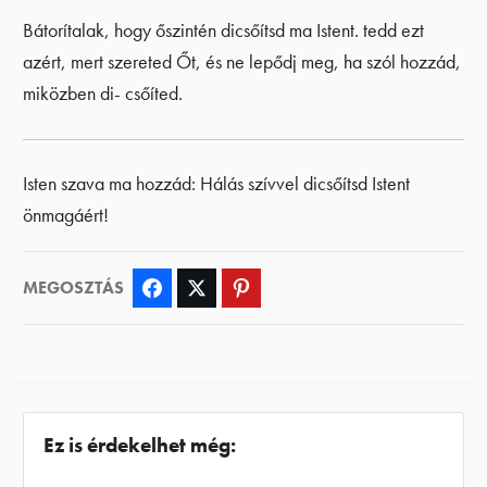
Bátorítalak, hogy őszintén dicsőítsd ma Istent. tedd ezt
azért, mert szereted Őt, és ne lepődj meg, ha szól hozzád,
miközben di- csőíted.
Isten szava ma hozzád: Hálás szívvel dicsőítsd Istent
önmagáért!
MEGOSZTÁS
Facebook
Twitter
Pinterest
Ez is érdekelhet még: