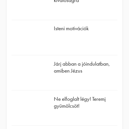
kiválóságra
Isteni motivációk
Járj abban a jóindulatban,
amiben Jézus
Ne elfoglalt légy! Teremj
gyümölcsöt!