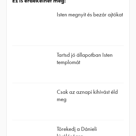
Ez is érdekelhet még:
Isten megnyit és bezár ajtókat
Tartsd jó állapotban Isten
templomát
Csak az aznapi kihívást éld
meg
Törekedj a Dánieli