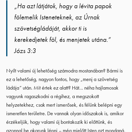
„Ha azt látjátok, hogy a lévita papok
fölemelik Isteneteknek, az Úrnak
szövetségládáját, akkor ti is
kerekedjetek föl, és menjetek utána.”
Józs 3:3
Nyílt valami új lehetőség számodra mostanában? Bármi is
ez a lehetőség, nagyon fontos, hogy „menj a szövetség
ládája” után. Mit értek ez alatt? Hát… néha hajlamosak
vagyunk ragaszkodni a régihez, a megszokott
helyzetekhez, csak mert ismerősek, és félünk belépni egy
ismeretlen területre. De vannak olyan időszakok is, amikor
érzékeljük, hogy valami új bontakozik ki előttünk, és
azonnal be akarunk lépni – még mielőtt Isten azt mondaná,