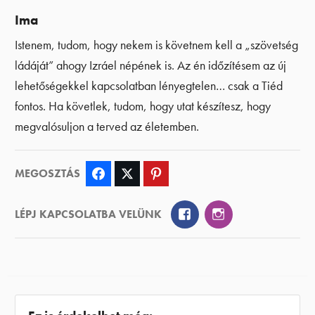
Ima
Istenem, tudom, hogy nekem is követnem kell a „szövetség
ládáját” ahogy Izráel népének is. Az én időzítésem az új
lehetőségekkel kapcsolatban lényegtelen… csak a Tiéd
fontos. Ha követlek, tudom, hogy utat készítesz, hogy
megvalósuljon a terved az életemben.
MEGOSZTÁS
Facebook
Twitter
Pinterest
Facebook
Instagram
LÉPJ KAPCSOLATBA VELÜNK