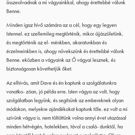
összeolvadnak a mi vágyainkkal, ahogy érettebbé válunk
Benne.
Minden igaz hívő számára az a cél, hogy egy legyen
Istennel. ez szellemileg megtörténik, mikor újjászületünk,
és megtörténik az el- ménkben, akaratunkban és
érzelmeinkben is, ahogy növekszünk és érettebbé válunk
Benne. eközben a vágyaink az Ő vágyai lesznek, és
biztonságosan követhetjük őket.
Az elhívás, amit Dave és én kaptunk a szolgálatunkra
vonatko- zóan, jó példa erre. Isten vágya az volt, hogy
szolgálatban legyünk, és segítsünk az embereknek olyan
módokon, melyekre ajándékokat kaptunk tőle. ez volt a mi
szívünk vágya is. nem töltöttünk volna annyi évet utazással
minden hétvégén, hotelekben, távol a csalá- dunktól, ha