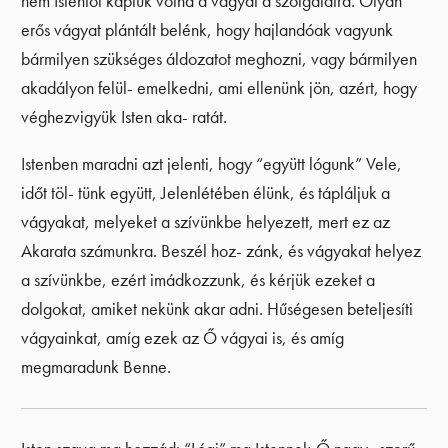
nem Istentől kaptuk volna a vágyat a szolgálatra. Olyan
erős vágyat plántált belénk, hogy hajlandóak vagyunk
bármilyen szükséges áldozatot meghozni, vagy bármilyen
akadályon felül- emelkedni, ami ellenünk jön, azért, hogy
véghezvigyük Isten aka- ratát.
Istenben maradni azt jelenti, hogy “együtt lógunk” Vele,
időt töl- tünk együtt, Jelenlétében élünk, és tápláljuk a
vágyakat, melyeket a szívünkbe helyezett, mert ez az
Akarata számunkra. Beszél hoz- zánk, és vágyakat helyez
a szívünkbe, ezért imádkozzunk, és kérjük ezeket a
dolgokat, amiket nekünk akar adni. Hűségesen beteljesíti
vágyainkat, amíg ezek az Ő vágyai is, és amíg
megmaradunk Benne.