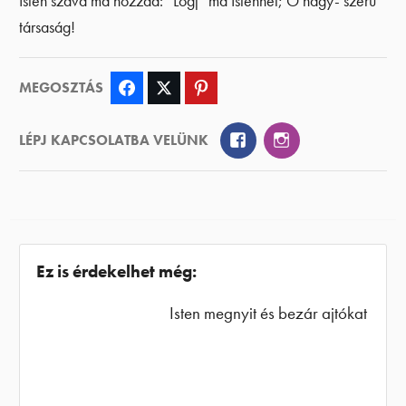
Isten szava ma hozzád: “Lógj” ma Istennel; Ő nagy- szerű
társaság!
MEGOSZTÁS
Facebook
Twitter
Pinterest
Facebook
Instagram
LÉPJ KAPCSOLATBA VELÜNK
Ez is érdekelhet még:
Isten megnyit és bezár ajtókat