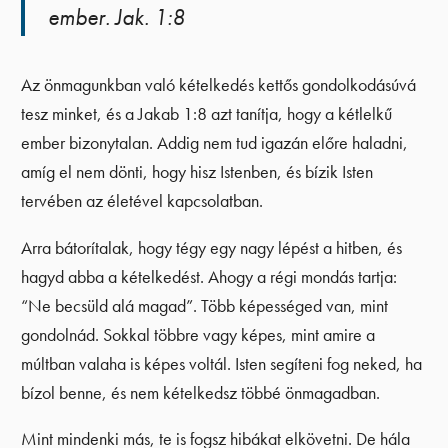
ember. Jak. 1:8
Az önmagunkban való kételkedés kettős gondolkodásúvá
tesz minket, és a Jakab 1:8 azt tanítja, hogy a kétlelkű
ember bizonytalan. Addig nem tud igazán előre haladni,
amíg el nem dönti, hogy hisz Istenben, és bízik Isten
tervében az életével kapcsolatban.
Arra bátorítalak, hogy tégy egy nagy lépést a hitben, és
hagyd abba a kételkedést. Ahogy a régi mondás tartja:
“Ne becsüld alá magad”. Több képességed van, mint
gondolnád. Sokkal többre vagy képes, mint amire a
múltban valaha is képes voltál. Isten segíteni fog neked, ha
bízol benne, és nem kételkedsz többé önmagadban.
Mint mindenki más, te is fogsz hibákat elkövetni. De hála