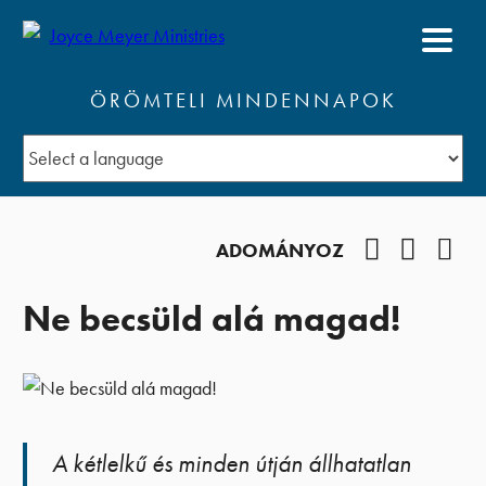
ÖRÖMTELI MINDENNAPOK
Facebook
YouTub
Pod
ADOMÁNYOZ
Ne becsüld alá magad!
A kétlelkű és minden útján állhatatlan