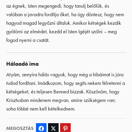
az égnek, Isten megengedi, hogy tanulj belőlük, és
valóban a javadra fordítja őket, ha úgy döntesz, hogy nem
hagyod magad legyőzni általuk. Amikor kétségek kezdik
gyötörni az elmédet, kezdd el Isten Igéjét szólni – meg
fogod nyerni a csatát.
Hálaadó ima
Atyám, annyira hálás vagyok, hogy még a hibáimat is jóra
tudod fordítani. Imádkozom, hogy segíts nekem félretenni a
kétségeket, és teljesen Benned bízzak. Köszönöm, hogy
Krisztusban mindenem megvan, amire szükségem van;
soha többé nem kell kételkednem.
MEGOSZTÁS
Facebook
Twitter
Pinterest