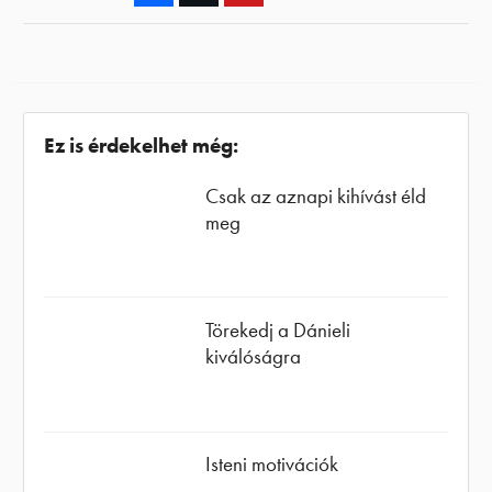
Ez is érdekelhet még:
Csak az aznapi kihívást éld
meg
Törekedj a Dánieli
kiválóságra
Isteni motivációk