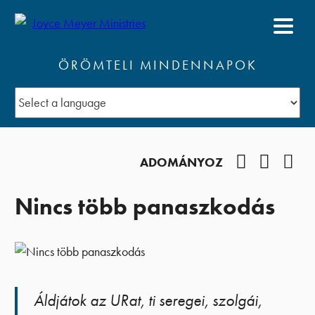
ÖRÖMTELI MINDENNAPOK
Facebook
YouTub
Pod
ADOMÁNYOZ
Nincs több panaszkodás
Áldjátok az URat, ti seregei, szolgái,