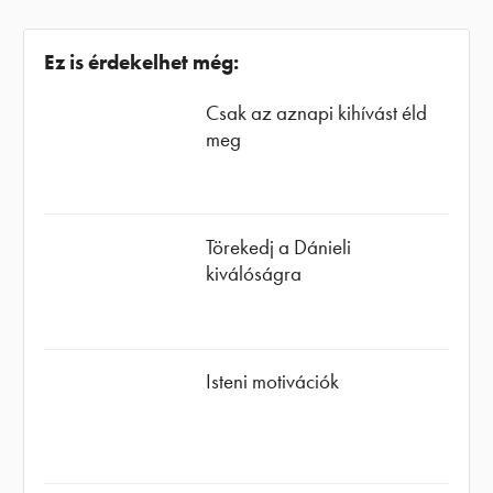
Ez is érdekelhet még:
Csak az aznapi kihívást éld
meg
Törekedj a Dánieli
kiválóságra
Isteni motivációk