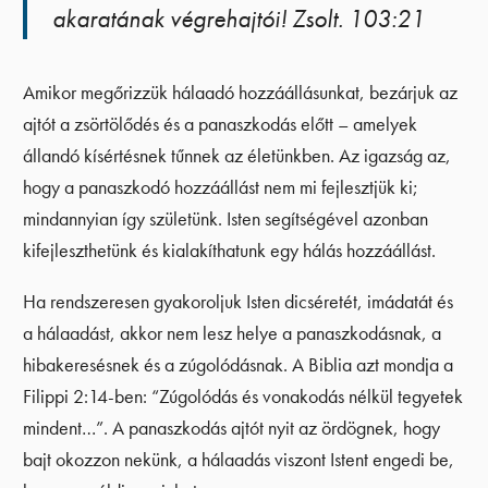
akaratának végrehajtói! Zsolt. 103:21
Amikor megőrizzük hálaadó hozzáállásunkat, bezárjuk az
ajtót a zsörtölődés és a panaszkodás előtt – amelyek
állandó kísértésnek tűnnek az életünkben. Az igazság az,
hogy a panaszkodó hozzáállást nem mi fejlesztjük ki;
mindannyian így születünk. Isten segítségével azonban
kifejleszthetünk és kialakíthatunk egy hálás hozzáállást.
Ha rendszeresen gyakoroljuk Isten dicséretét, imádatát és
a hálaadást, akkor nem lesz helye a panaszkodásnak, a
hibakeresésnek és a zúgolódásnak. A Biblia azt mondja a
Filippi 2:14-ben: “Zúgolódás és vonakodás nélkül tegyetek
mindent…”. A panaszkodás ajtót nyit az ördögnek, hogy
bajt okozzon nekünk, a hálaadás viszont Istent engedi be,