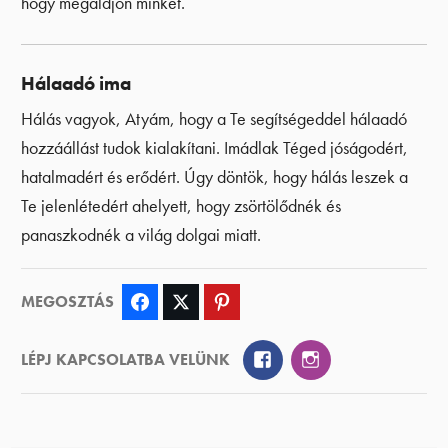
hogy megáldjon minket.
Hálaadó ima
Hálás vagyok, Atyám, hogy a Te segítségeddel hálaadó
hozzáállást tudok kialakítani. Imádlak Téged jóságodért,
hatalmadért és erődért. Úgy döntök, hogy hálás leszek a
Te jelenlétedért ahelyett, hogy zsörtölődnék és
panaszkodnék a világ dolgai miatt.
MEGOSZTÁS
Facebook
Twitter
Pinterest
Facebook
Instagram
LÉPJ KAPCSOLATBA VELÜNK