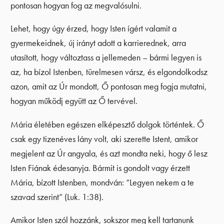
pontosan hogyan fog az megvalósulni.
Lehet, hogy úgy érzed, hogy Isten ígért valamit a
gyermekeidnek, új irányt adott a karrierednek, arra
utasított, hogy változtass a jellemeden – bármi legyen is
az, ha bízol Istenben, türelmesen vársz, és elgondolkodsz
azon, amit az Úr mondott, Ő pontosan meg fogja mutatni,
hogyan működj együtt az Ő tervével.
Mária életében egészen elképesztő dolgok történtek. Ő
csak egy tizenéves lány volt, aki szerette Istent, amikor
megjelent az Úr angyala, és azt mondta neki, hogy ő lesz
Isten Fiának édesanyja. Bármit is gondolt vagy érzett
Mária, bízott Istenben, mondván: “Legyen nekem a te
szavad szerint” (Luk. 1:38).
Amikor Isten szól hozzánk, sokszor meg kell tartanunk