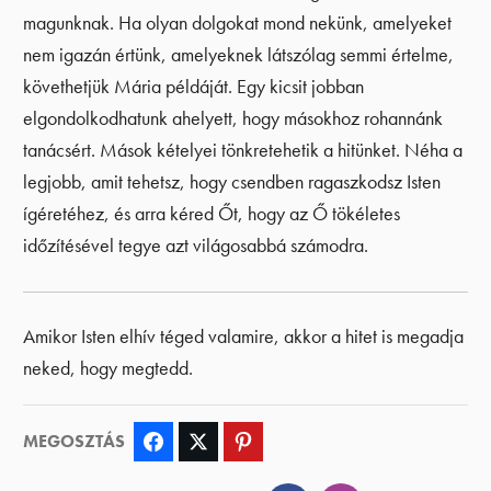
magunknak. Ha olyan dolgokat mond nekünk, amelyeket
nem igazán értünk, amelyeknek látszólag semmi értelme,
követhetjük Mária példáját. Egy kicsit jobban
elgondolkodhatunk ahelyett, hogy másokhoz rohannánk
tanácsért. Mások kételyei tönkretehetik a hitünket. Néha a
legjobb, amit tehetsz, hogy csendben ragaszkodsz Isten
ígéretéhez, és arra kéred Őt, hogy az Ő tökéletes
időzítésével tegye azt világosabbá számodra.
Amikor Isten elhív téged valamire, akkor a hitet is megadja
neked, hogy megtedd.
MEGOSZTÁS
Facebook
Twitter
Pinterest