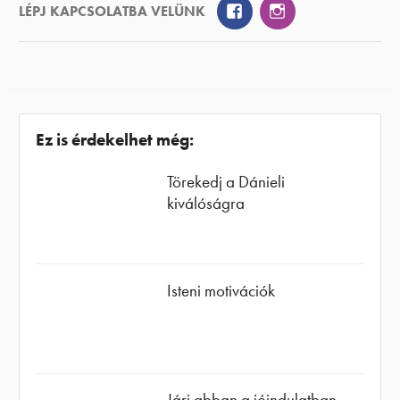
Facebook
Instagram
LÉPJ KAPCSOLATBA VELÜNK
Ez is érdekelhet még:
Törekedj a Dánieli
kiválóságra
Isteni motivációk
Járj abban a jóindulatban,