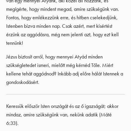
van egy mennyei Atyánk, aki közel áll hozzánk, és
megígérte, hogy mindent megad, amire szükségünk van.
Fontos, hogy emlékezzünk erre, és hitben cselekedjünk,
Istenben bízva minden nap. Csak azért, mert kísértést
érzünk az aggódásra, még nem jelenti azt, hogy ezt kell
tennünk!
Jézus biztosít arról, hogy mennyei Atyád minden
szükségletedet ismeri, mielőtt még kérnéd Tőle. Miért
kellene tehát aggódnod? Inkább adj előre hálát Istennek a
gondoskodásért.
Keressük először Isten országát és az ő igazságát; akkor
mindaz, amire szükségünk van, nekünk adatik (Máté
6:33).