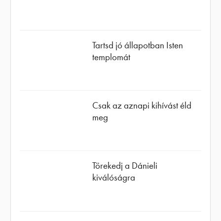
Tartsd jó állapotban Isten
templomát
Csak az aznapi kihívást éld
meg
Törekedj a Dánieli
kiválóságra