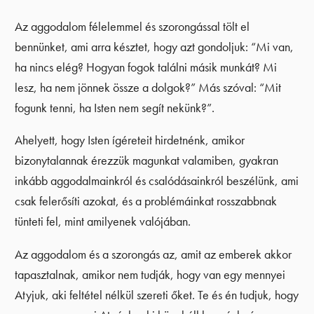
Az aggodalom félelemmel és szorongással tölt el
bennünket, ami arra késztet, hogy azt gondoljuk: “Mi van,
ha nincs elég? Hogyan fogok találni másik munkát? Mi
lesz, ha nem jönnek össze a dolgok?” Más szóval: “Mit
fogunk tenni, ha Isten nem segít nekünk?”.
Ahelyett, hogy Isten ígéreteit hirdetnénk, amikor
bizonytalannak érezzük magunkat valamiben, gyakran
inkább aggodalmainkról és csalódásainkról beszélünk, ami
csak felerősíti azokat, és a problémáinkat rosszabbnak
tünteti fel, mint amilyenek valójában.
Az aggodalom és a szorongás az, amit az emberek akkor
tapasztalnak, amikor nem tudják, hogy van egy mennyei
Atyjuk, aki feltétel nélkül szereti őket. Te és én tudjuk, hogy