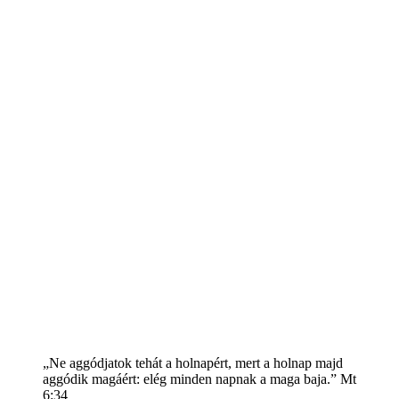
„Ne aggódjatok tehát a holnapért, mert a holnap majd
aggódik magáért: elég minden napnak a maga baja.” Mt
6:34