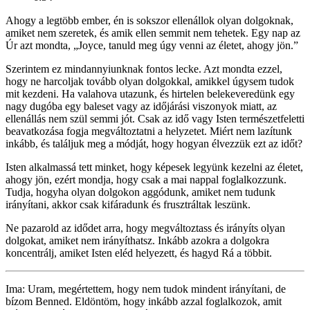
Ahogy a legtöbb ember, én is sokszor ellenállok olyan dolgoknak,
amiket nem szeretek, és amik ellen semmit nem tehetek. Egy nap az
Úr azt mondta, „Joyce, tanuld meg úgy venni az életet, ahogy jön.”
Szerintem ez mindannyiunknak fontos lecke. Azt mondta ezzel,
hogy ne harcoljak tovább olyan dolgokkal, amikkel úgysem tudok
mit kezdeni. Ha valahova utazunk, és hirtelen belekeveredünk egy
nagy dugóba egy baleset vagy az időjárási viszonyok miatt, az
ellenállás nem szül semmi jót. Csak az idő vagy Isten természetfeletti
beavatkozása fogja megváltoztatni a helyzetet. Miért nem lazítunk
inkább, és találjuk meg a módját, hogy hogyan élvezzük ezt az időt?
Isten alkalmassá tett minket, hogy képesek legyünk kezelni az életet,
ahogy jön, ezért mondja, hogy csak a mai nappal foglalkozzunk.
Tudja, hogyha olyan dolgokon aggódunk, amiket nem tudunk
irányítani, akkor csak kifáradunk és frusztráltak leszünk.
Ne pazarold az idődet arra, hogy megváltoztass és irányíts olyan
dolgokat, amiket nem irányíthatsz. Inkább azokra a dolgokra
koncentrálj, amiket Isten eléd helyezett, és hagyd Rá a többit.
Ima: Uram, megértettem, hogy nem tudok mindent irányítani, de
bízom Benned. Eldöntöm, hogy inkább azzal foglalkozok, amit