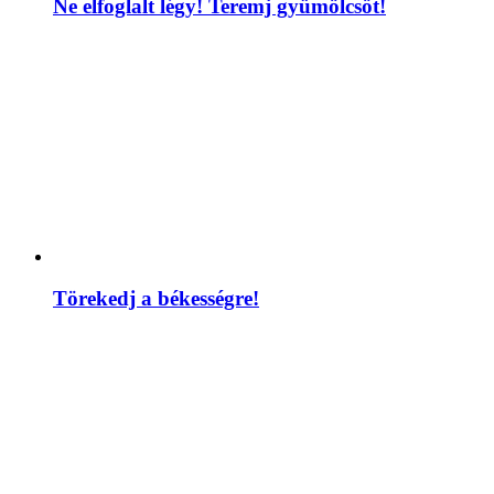
Ne elfoglalt légy! Teremj gyümölcsöt!
Törekedj a békességre!