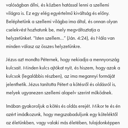
valóságban állni, és közben hatással lenni a szellemi
világra is. Ez egy elég egyértelmű kiváltság és előny.
Beléphetünk a szellemi világba ima által, és onnan olyan
cselekvést hozhatunk be, mely megváltoztatja a
helyzetünket. “Isten szellem…” (Ján. 4:24), és Nála van
minden válasz az összes helyzetünkre.
Jézus azt mondta Péternek, hogy nekiadja a mennyország
kulcsait. Minden kulcs ajtókat nyit, és hiszem, hogy azok a
kulcsok (legalábbis részben), az ima megannyi formáját
jelenthetik. Jézus tanította Pétert a kötésről és oldásról is,
melyek ugyanezen szellemi alapelv szerint működnek.
Imában gyakoroljuk a kötés és oldás erejét. Mikor te és én
azért imádkozunk, hogy megszabaduljunk egy köteléktől
az életünkben, vagy valaki más életében, tulajdonképpen