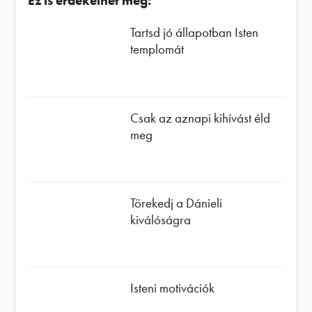
Ez is érdekelhet még:
Tartsd jó állapotban Isten
templomát
Csak az aznapi kihívást éld
meg
Törekedj a Dánieli
kiválóságra
Isteni motivációk