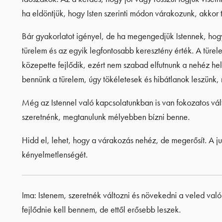
ha eldöntjük, hogy Isten szerinti módon várakozunk, akkor 
Bár gyakorlatot igényel, de ha megengedjük Istennek, hogy
türelem és az egyik legfontosabb keresztény érték. A tür
közepette fejlődik, ezért nem szabad elfutnunk a nehéz hel
bennünk a türelem, úgy tökéletesek és hibátlanok leszünk, 
Még az Istennel való kapcsolatunkban is van fokozatos vá
szeretnénk, megtanulunk mélyebben bízni benne.
Hidd el, lehet, hogy a várakozás nehéz, de megerősít. A j
kényelmetlenségét.
Ima: Istenem, szeretnék változni és növekedni a veled val
fejlődnie kell bennem, de ettől erősebb leszek.