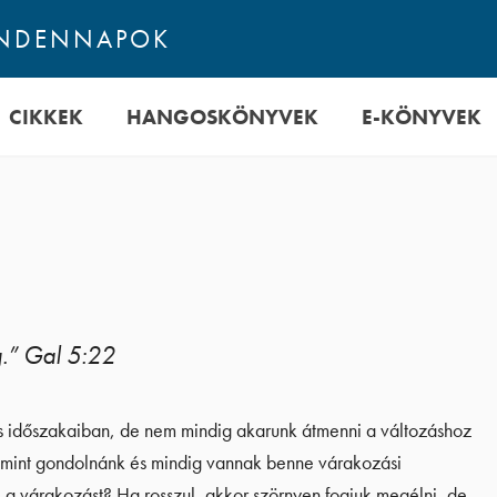
INDENNAPOK
CIKKEK
HANGOSKÖNYVEK
E-KÖNYVEK
g.” Gal 5:22
os időszakaiban, de nem mindig akarunk átmenni a változáshoz
, mint gondolnánk és mindig vannak benne várakozási
ni a várakozást? Ha rosszul, akkor szörnyen fogjuk megélni, de