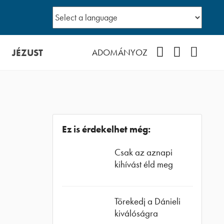
JÉZUST
Facebook
YouTube
Podcast
ADOMÁNYOZ
Ez is érdekelhet még:
Csak az aznapi
kihívást éld meg
Törekedj a Dánieli
kiválóságra