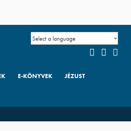
FACEBOOK
YOUTUB
POD
EK
E-KÖNYVEK
JÉZUST