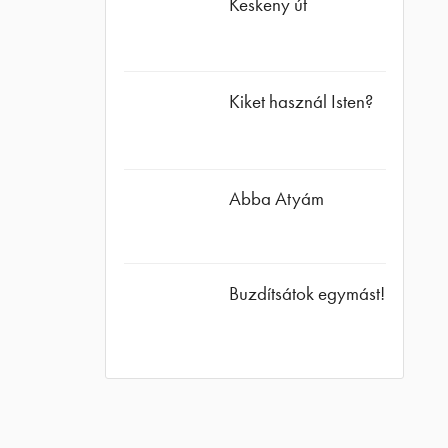
Keskeny út
agram
Kiket használ Isten?
Abba Atyám
Buzdítsátok egymást!