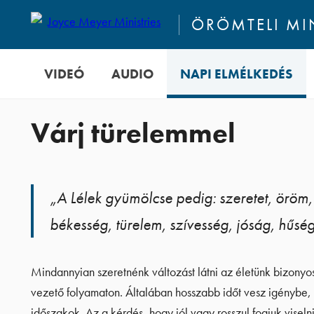
ÖRÖMTELI M
VIDEÓ
AUDIO
NAPI ELMÉLKEDÉS
Várj türelemmel
„A Lélek gyümölcse pedig: szeretet, öröm,
békesség, türelem, szívesség, jóság, hűsé
Mindannyian szeretnénk változást látni az életünk bizony
vezető folyamaton. Általában hosszabb időt vesz igénybe
időszakok. Az a kérdés, hogy jól vagy rosszul fogjuk visel