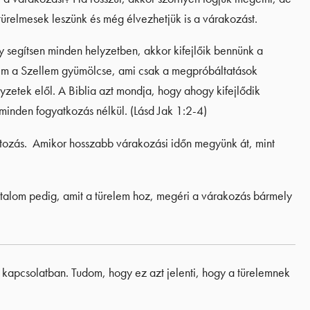
türelmesek leszünk és még élvezhetjük is a várakozást.
 segítsen minden helyzetben, akkor kifejlőik bennünk a
elem a Szellem gyümölcse, ami csak a megpróbáltatások
yzetek elől. A Biblia azt mondja, hogy ahogy kifejlődik
minden fogyatkozás nélkül. (Lásd Jak 1:2-4)
ltozás. Amikor hosszabb várakozási időn megyünk át, mint
utalom pedig, amit a türelem hoz, megéri a várakozás bármely
ó kapcsolatban. Tudom, hogy ez azt jelenti, hogy a türelemnek